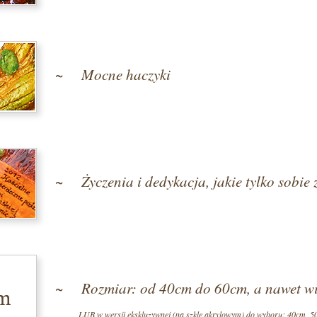
~ Mocne haczyki
~ Życzenia i dedykacja, jakie tylko sobie 
~ Rozmiar: od 40cm do 60cm, a nawet wi
LUB w wersji ekskluzywnej (na szkle akrylowym) do wyboru: 40cm, 5