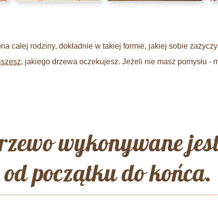
a całej rodziny, dokładnie w takiej formie, jakiej sobie zażycz
iszesz
, jakiego drzewa oczekujesz. Jeżeli nie masz pomysłu 
rzewo wykonywane jest 
od początku do końca.