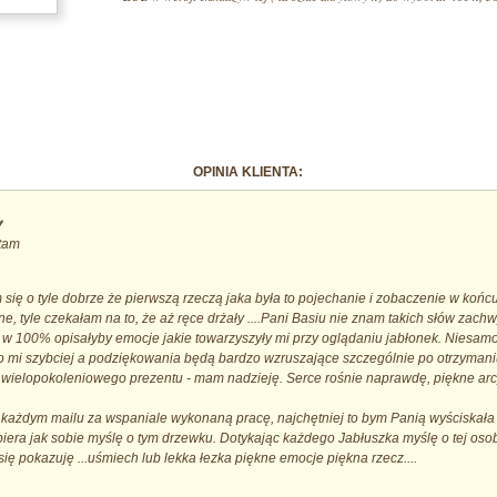
OPINIA KLIENTA:
itam
się o tyle dobrze że pierwszą rzeczą jaka była to pojechanie i zobaczenie w końcu 
e, tyle czekałam na to, że aż ręce drżały ....Pani Basiu nie znam takich słów zachw
 w 100% opisałyby emocje jakie towarzyszyły mi przy oglądaniu jabłonek. Niesamo
ło mi szybciej a podziękowania będą bardzo wzruszające szczególnie po otrzymani
 wielopokoleniowego prezentu - mam nadzieję. Serce rośnie naprawdę, piękne arc
y każdym mailu za wspaniale wykonaną pracę, najchętniej to bym Panią wyściskała 
iera jak sobie myślę o tym drzewku. Dotykając każdego Jabłuszka myślę o tej osob
ę pokazuję ...uśmiech lub lekka łezka piękne emocje piękna rzecz....