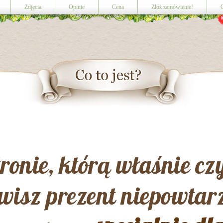
Zdjęcia
Opinie
Cena
Złóż zamówienie!
ronie, którą właśnie cz
isz prezent niepowtar