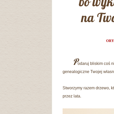
bo wy
na Two
ORY
P
odaruj bliskim coś 
genealogiczne Twojej własne
Stworzymy razem drzewo, kt
przez lata.