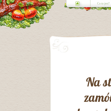
Co to jest?
Na st
zamów