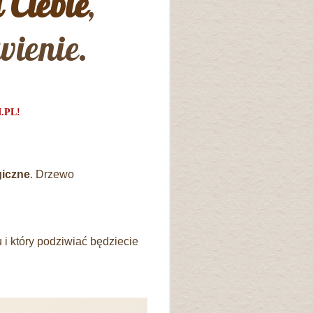
 Ciebie
,
ienie.
.PL!
giczne
. Drzewo
 i który podziwiać będziecie