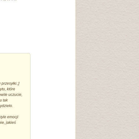
przesyłki.;]
ytu, które
wite uczucie,
u tak
ydzieło.
tyle emocji
ie, jakieś