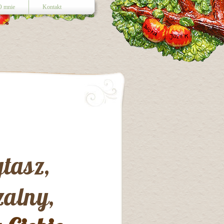
O mnie
Kontakt
ytasz,
zalny,