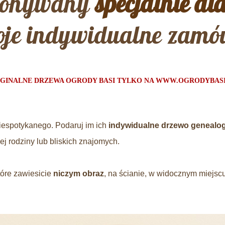
konywany
specjalnie dla
je indywidualne zamów
GINALNE DRZEWA OGRODY BASI TYLKO NA WWW.OGRODYBASI
niespotykanego. Podaruj im ich
indywidualne drzewo genealo
j rodziny lub bliskich znajomych.
óre zawiesicie
niczym obraz
, na ścianie, w widocznym miejscu