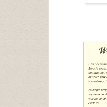
W
Dziś poczułam 
Emocje straszn
odpowiednio i
aż serce zabi
wspaniałego i
Za ciepło prz
się we mnie zb
wspomnienie si
Alicja W.