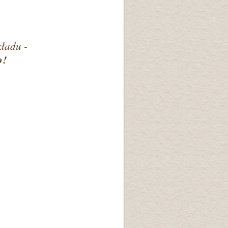
ładu -
o!