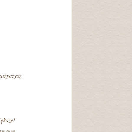
zażyczysz
ększe!
0cm, 60 cm.